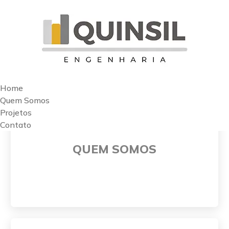
Home
Quem Somos
QUEM SOMOS
Projetos
Contato
Desde 2020, oferece consultoria em engenharia
para investidores e incorporadores, com foco em
QUEM SOMOS
gerenciamento de projetos, fiscalização, custos e
planejamento financeiro, em contratos sob
Atuação
medida.